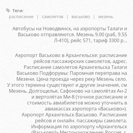
Теги
:
расписание
|
самолетов
|
васьково
|
мезень
Автобусы на Новодвинск, на аэропорты Талаги и
Васьково отправляются. Мезень 9.00 (раб, 9.55
Л-410), рейс 571, тариф 3300 р...
Аэропорт Васьково в Архангельске: расписание
рейсов пассажирских самолетов, адрес.
Расписание самолетов Архангельска Талаги
Васьково Подфорумы: Паромная переправа на
Мезени. Цена проезда через реку Мезень село.
У этого термина существуют и другие значения, см
Мезень. Долгощелье, Сафоново на самолётах Ан-2
и вертолётах Ми-8 (точное расписание и
стоимость авиабилетов можно уточнить в
авиакассах аэропорта «Васьково»).
Аэропорт Архангельск Васьково. Расписание
рейсов и онлайн. пассажиры самолета.
Информация по аэропорту «Архангельск
(Васьково)» Местонахождение: Россия, г.