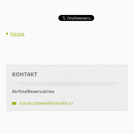
Назад
KOНТАКТ
AirlineReservation
tracarca
taweal@y
andex.ru