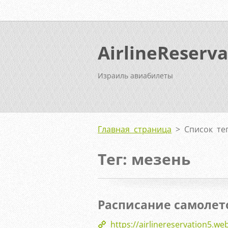
AirlineReserva
Израиль авиабилеты
Главная страница
>
Список те
Тег: мезень
Расписание самолет
https://airlinereservation5.w