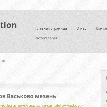
tion
Главная страница
О нас
Конта
Фотогалерея
гов
ов Васьково мезень
ebnode.ru/news/raspisanie-samoletov-vaskovo-