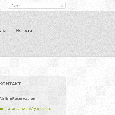
кты
Новости
KOНТАКТ
AirlineReservation
tracarca
taweal@y
andex.ru