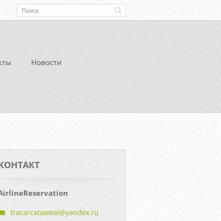
кты
Новости
KOНТАКТ
AirlineReservation
tracarca
taweal@y
andex.ru