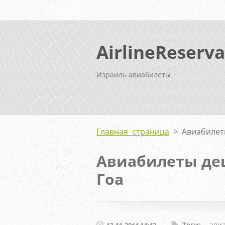
AirlineReserva
Израиль авиабилеты
Главная страница
>
Авиабилет
Авиабилеты де
Гоа
Теги
:
ави
13.11.2014 14:42