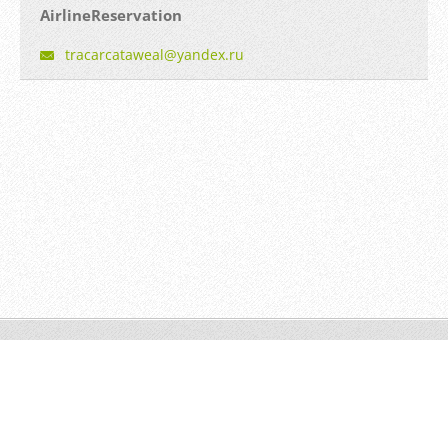
AirlineReservation
tracarca
taweal@y
andex.ru
© 2014 Все права защищены.
Создать бесплатный сайт