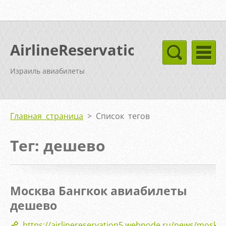
AirlineReservation
Израиль авиабилеты
Главная страница
>
Список тегов
Тег: дешево
Москва Бангкок авиабилеты
дешево
https://airlinereservation5.webnode.ru/news/moskva