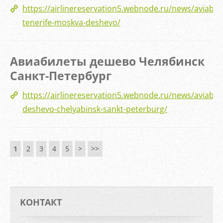
https://airlinereservation5.webnode.ru/news/aviabile
tenerife-moskva-deshevo/
Авиабилеты дешево Челябинск
Санкт-Петербург
https://airlinereservation5.webnode.ru/news/aviabile
deshevo-chelyabinsk-sankt-peterburg/
1
2
3
4
5
>
>>
KOНТАКТ