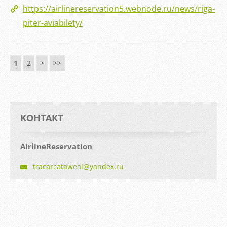
https://airlinereservation5.webnode.ru/news/riga-
piter-aviabilety/
1
2
>
>>
KOНТАКТ
AirlineReservation
tracarca
taweal@y
andex.ru