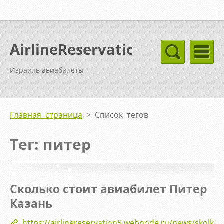
AirlineReservation
Израиль авиабилеты
Главная страница
>
Список тегов
Тег: питер
Сколько стоит авиабилет Питер
Казань
https://airlinereservation5.webnode.ru/news/skolko-