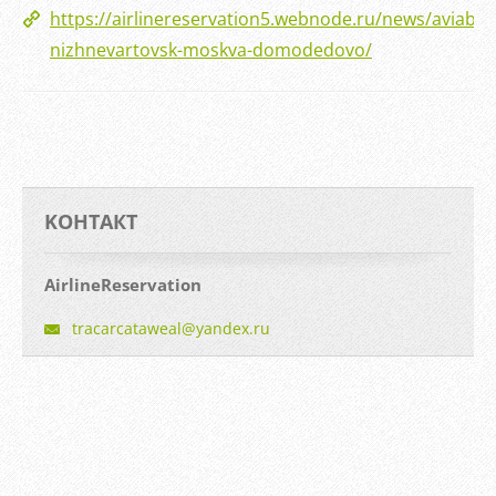
https://airlinereservation5.webnode.ru/news/aviabile
nizhnevartovsk-moskva-domodedovo/
KOНТАКТ
AirlineReservation
tracarca
taweal@y
andex.ru