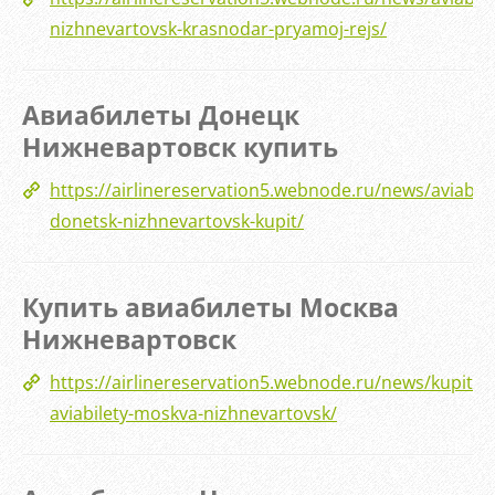
nizhnevartovsk-krasnodar-pryamoj-rejs/
Авиабилеты Донецк
Нижневартовск купить
https://airlinereservation5.webnode.ru/news/aviabile
donetsk-nizhnevartovsk-kupit/
Купить авиабилеты Москва
Нижневартовск
https://airlinereservation5.webnode.ru/news/kupit-
aviabilety-moskva-nizhnevartovsk/