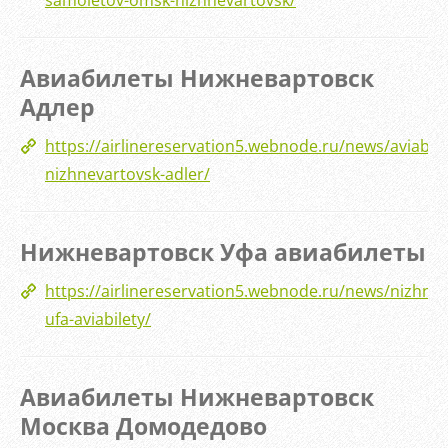
samoletov-omsk-nizhnevartovsk/
Авиабилеты Нижневартовск
Адлер
https://airlinereservation5.webnode.ru/news/aviabile
nizhnevartovsk-adler/
Нижневартовск Уфа авиабилеты
https://airlinereservation5.webnode.ru/news/nizhnev
ufa-aviabilety/
Авиабилеты Нижневартовск
Москва Домодедово