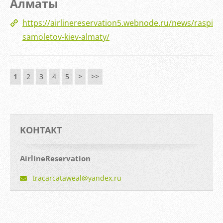
Алматы
https://airlinereservation5.webnode.ru/news/raspisa
samoletov-kiev-almaty/
1
2
3
4
5
>
>>
KOНТАКТ
AirlineReservation
tracarca
taweal@y
andex.ru