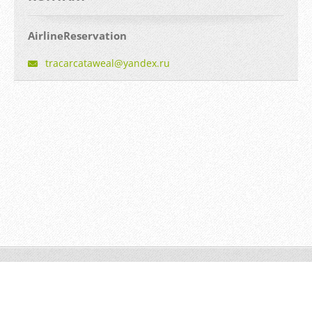
AirlineReservation
tracarca
taweal@y
andex.ru
© 2014 Все права защищены.
Создать бесплатный сайт