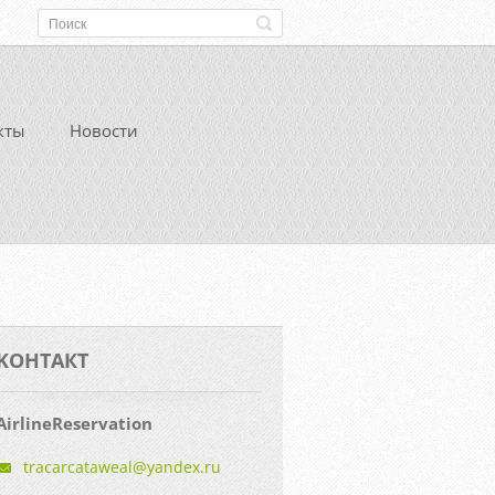
кты
Новости
KOНТАКТ
AirlineReservation
tracarca
taweal@y
andex.ru