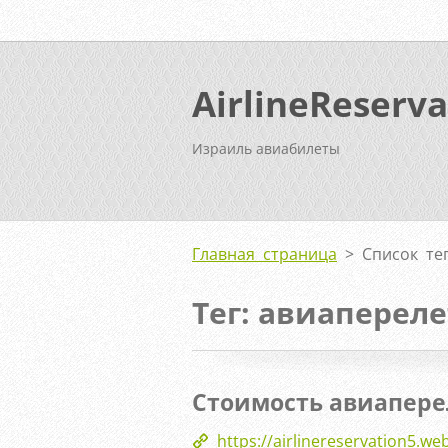
AirlineReserva
Израиль авиабилеты
Главная страница
>
Список те
Тег: авиапереле
Стоимость авиапере
https://airlinereservation5.w