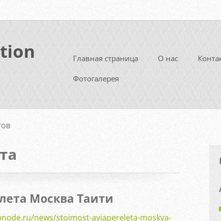
tion
Главная страница
О нас
Конта
Фотогалерея
гов
та
лета Москва Таити
ebnode.ru/news/stoimost-aviapereleta-moskva-