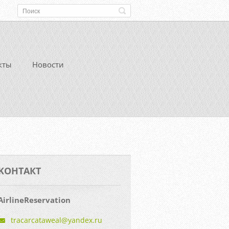
кты
Новости
KOНТАКТ
AirlineReservation
tracarca
taweal@y
andex.ru