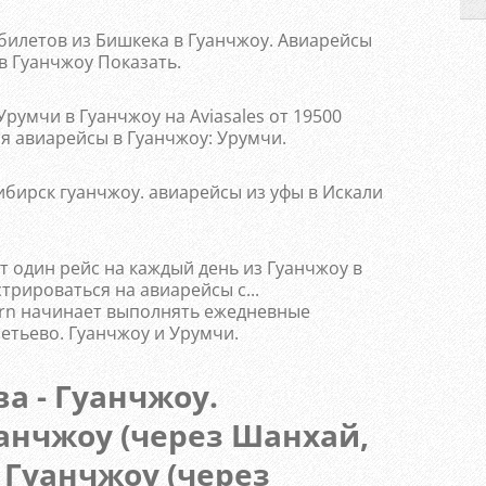
илетов из Бишкека в Гуанчжоу. Авиарейсы
в Гуанчжоу Показать.
умчи в Гуанчжоу на Aviasales от 19500
я авиарейсы в Гуанчжоу: Урумчи.
ибирск гуанчжоу. авиарейсы из уфы в Искали
ет один рейс на каждый день из Гуанчжоу в
трироваться на авиарейсы с...
ern начинает выполнять ежедневные
тьево. Гуанчжоу и Урумчи.
а - Гуанчжоу.
анчжоу (через Шанхай,
 Гуанчжоу (через