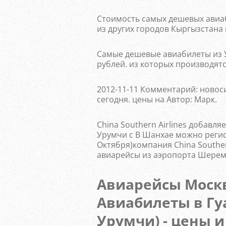
Стоимость самых дешевых авиаб
из других городов Кыргызстана 
Самые дешевые авиабилеты из Ур
рублей. из которых производятс
2012-11-11 Комментарий: новос
сегодня. цены на Автор: Марк.
China Southern Airlines добавля
Урумчи с В Шанхае можно регис
Октября)компания China South
авиарейсы из аэропорта Шереме
Авиарейсы Москв
Авиабилеты в Гу
Урумчи) - цены и