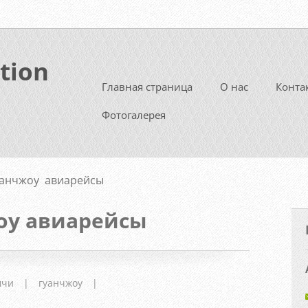
tion
Главная страница
О нас
Конта
Фотогалерея
анчжоу авиарейсы
оу авиарейсы
мчи
|
гуанчжоу
|