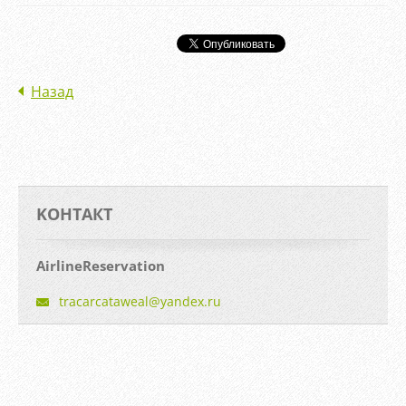
Назад
KOНТАКТ
AirlineReservation
tracarca
taweal@y
andex.ru