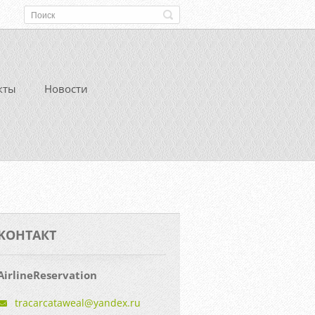
кты
Новости
KOНТАКТ
AirlineReservation
tracarca
taweal@y
andex.ru