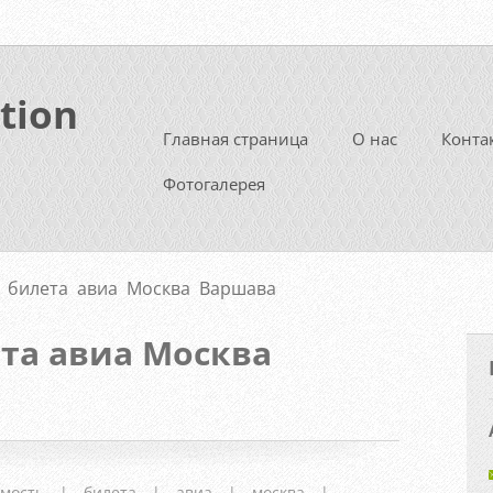
tion
Главная страница
О нас
Конта
Фотогалерея
 билета авиа Москва Варшава
та авиа Москва
имость
|
билета
|
авиа
|
москва
|