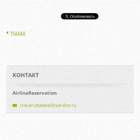
Назад
KOНТАКТ
AirlineReservation
tracarca
taweal@y
andex.ru