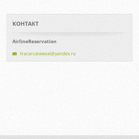
KOНТАКТ
AirlineReservation
tracarca
taweal@y
andex.ru