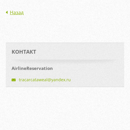
Назад
KOНТАКТ
AirlineReservation
tracarca
taweal@y
andex.ru