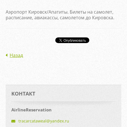
Аэропорт Кировск/Апатиты. Билеты на самолет,
расписание, авиакассы, самолетом до Кировска.
Назад
KOНТАКТ
AirlineReservation
tracarca
taweal@y
andex.ru