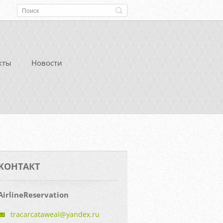
кты
Новости
KOНТАКТ
AirlineReservation
tracarca
taweal@y
andex.ru