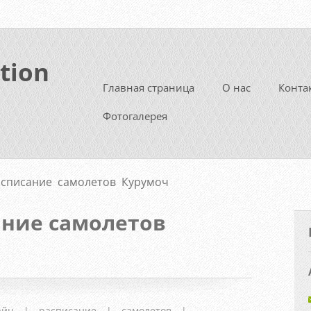
tion
Главная страница
О нас
Конта
Фотогалерея
списание самолетов Курумоч
ание самолетов
айн
|
расписание
|
самолетов
|