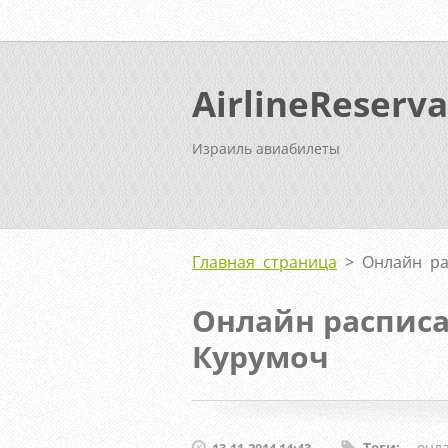
AirlineReserva
Израиль авиабилеты
Главная страница
>
Онлайн ра
Онлайн распис
Курумоч
Теги
:
онл
13.11.2014 14:43