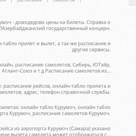
умоч - домодедово цены на билеты. Справка о
ЛАзербайджанский государственный концерн.
табло прилет и вылет, а так-же расписание и
другие сервисы.
нлайн, расписание самолетов, Сибирь, ЮТэйр,
Атлант-Союз и т д Расписание самолетов из...
: расписание рейсов, онлайн-табло прилета и
амолетов, адрес, телефон справочной службы.
рилетах: онлайн табло Курумоч, онлайн табло
рта Курумоч, расписание самолетов Курумоч.
 рейса из аэропорта Курумоч (Самара) указано
ени вылета самолета может отображаться с...