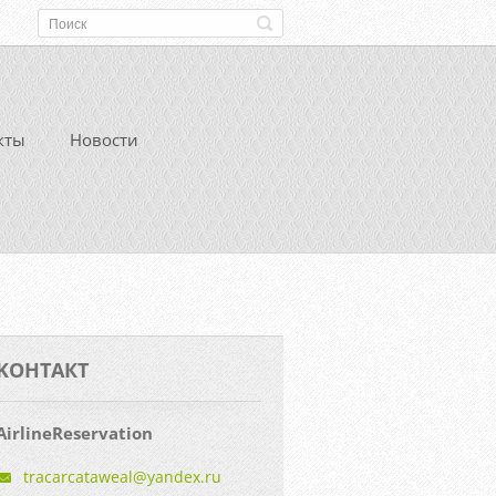
кты
Новости
KOНТАКТ
AirlineReservation
tracarca
taweal@y
andex.ru