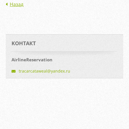
Назад
KOНТАКТ
AirlineReservation
tracarca
taweal@y
andex.ru