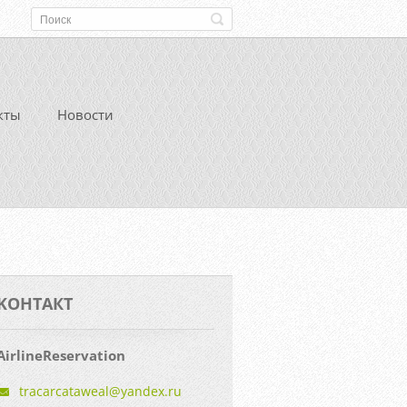
кты
Новости
KOНТАКТ
AirlineReservation
tracarca
taweal@y
andex.ru