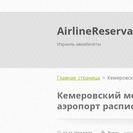
AirlineReserva
Израиль авиабилеты
Главная страница
>
Кемеровск
Кемеровский 
аэропорт распи
Теги
:
кем
13.11.2014 14:21