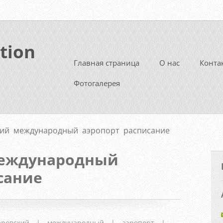
tion
Главная страница
О нас
Конта
Фотогалерея
ий международный аэропорт расписание
международный
сание
еровский
|
международный
|
аэропорт
|