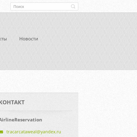
кты
Новости
KOНТАКТ
AirlineReservation
tracarca
taweal@y
andex.ru