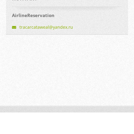
AirlineReservation
tracarca
taweal@y
andex.ru
© 2014 Все права защищены.
Создать бесплатный сайт