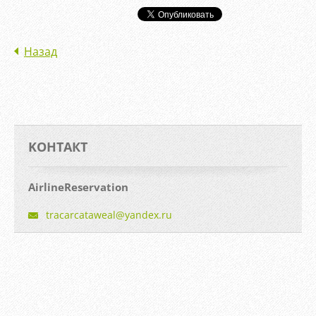
Назад
KOНТАКТ
AirlineReservation
tracarca
taweal@y
andex.ru