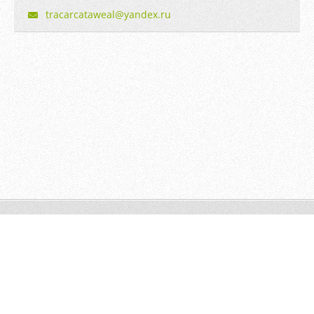
tracarca
taweal@y
andex.ru
© 2014 Все права защищены.
Создать бесплатный сайт