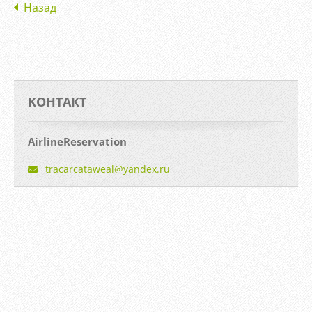
Назад
KOНТАКТ
AirlineReservation
tracarca
taweal@y
andex.ru