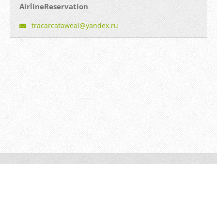
AirlineReservation
tracarca
taweal@y
andex.ru
© 2014 Все права защищены.
Создать бесплатный сайт