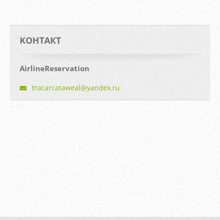
KOНТАКТ
AirlineReservation
tracarca
taweal@y
andex.ru