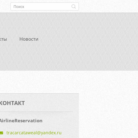
кты
Новости
KOНТАКТ
AirlineReservation
tracarca
taweal@y
andex.ru