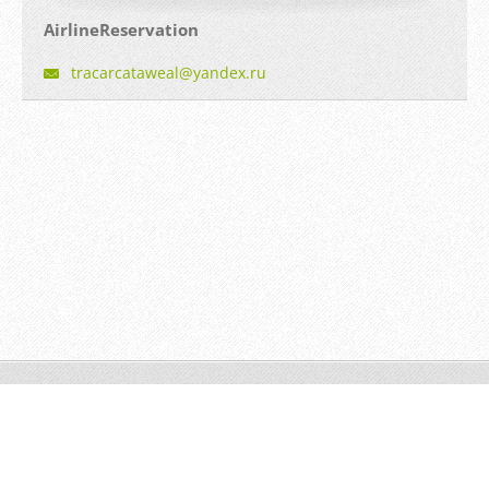
AirlineReservation
tracarca
taweal@y
andex.ru
© 2014 Все права защищены.
Создать бесплатный сайт