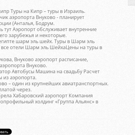
ипр Туры на Кипр – туры в Израиль.
чик аэропорта Внуково - планирует
рции (Анталья, Бодрум.
ь тут Аэропорт обслуживает внутренние
его зарубежья и некоторые.
египте шарм эль шейх. Туры в Шарм эль
 все отели Шарм эль ШейхаЦены на туры в
укова, Внуково аэропорт расписание,
 аэропорта Внуково.
уатор Автобусы Машина на свадьбу Расчет
ы из аэропорта.
во – один из крупнейших авиатранспортных.
платой через.
рела Хабаровский аэропорт Компания
опрофильный холдинг «Группа Альянс» в