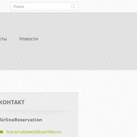
кты
Новости
KOНТАКТ
AirlineReservation
tracarca
taweal@y
andex.ru